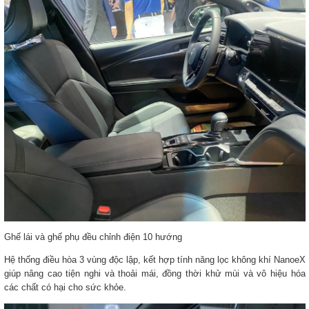
Ghế lái và ghế phụ đều chỉnh điện 10 hướng
Hệ thống điều hòa 3 vùng độc lập, kết hợp tính năng lọc không khí NanoeX
giúp nâng cao tiện nghi và thoải mái, đồng thời khử mùi và vô hiệu hóa
các chất có hại cho sức khỏe.