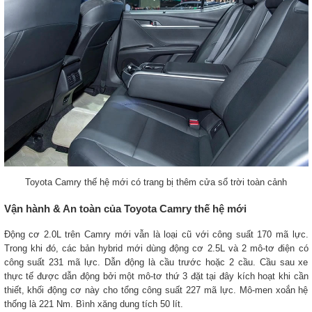
Toyota Camry thế hệ mới có trang bị thêm cửa sổ trời toàn cảnh
Vận hành & An toàn của Toyota Camry thế hệ mới
Động cơ 2.0L trên Camry mới vẫn là loại cũ với công suất 170 mã lực.
Trong khi đó, các bản hybrid mới dùng động cơ 2.5L và 2 mô-tơ điện có
công suất 231 mã lực. Dẫn động là cầu trước hoặc 2 cầu. Cầu sau xe
thực tế được dẫn động bởi một mô-tơ thứ 3 đặt tại đây kích hoạt khi cần
thiết, khối động cơ này cho tổng công suất 227 mã lực. Mô-men xoắn hệ
thống là 221 Nm. Bình xăng dung tích 50 lít.