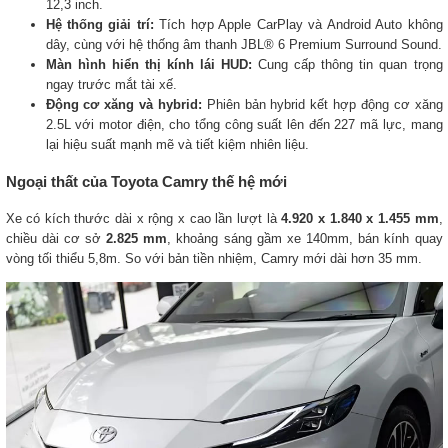
12,3 inch.
Hệ thống giải trí:
Tích hợp Apple CarPlay và Android Auto không
dây, cùng với hệ thống âm thanh JBL® 6 Premium Surround Sound.
Màn hình hiển thị kính lái HUD:
Cung cấp thông tin quan trọng
ngay trước mắt tài xế.
Động cơ xăng và hybrid:
Phiên bản hybrid kết hợp động cơ xăng
2.5L với motor điện, cho tổng công suất lên đến 227 mã lực, mang
lại hiệu suất mạnh mẽ và tiết kiệm nhiên liệu.
Ngoại thất của Toyota Camry thế hệ mới
Xe có kích thước dài x rộng x cao lần lượt là
4.920 x 1.840 x 1.455 mm
,
chiều dài cơ sở
2.825 mm
, khoảng sáng gầm xe 140mm, bán kính quay
vòng tối thiểu 5,8m. So với bản tiền nhiệm, Camry mới dài hơn 35 mm.