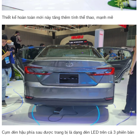
Thiết kế hoàn toàn mới này tăng thêm tính thể thao, mạnh mẽ
Cụm đèn hậu phía sau được trang bị là dạng đèn LED trên cả 3 phiên bản