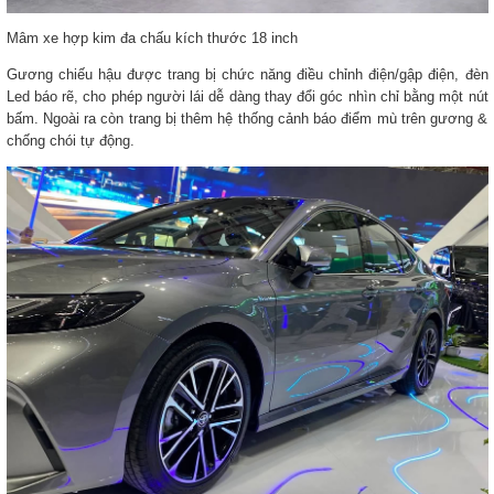
Mâm xe hợp kim đa chấu kích thước 18 inch
Gương chiếu hậu được trang bị chức năng điều chỉnh điện/gập điện, đèn
Led báo rẽ, cho phép người lái dễ dàng thay đổi góc nhìn chỉ bằng một nút
bấm. Ngoài ra còn trang bị thêm hệ thống cảnh báo điểm mù trên gương &
chống chói tự động.