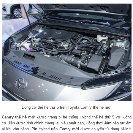
Động cơ thế hệ thứ 5 trên Toyota Camry thế hệ mới
Camry thế hệ mới
được trang bị hệ thống Hybrid thế hệ thứ 5 với động
cơ điện được tinh chỉnh mang lại hiệu suất cao, đồng thời đảm bảo sự êm
ái khi vận hành. Pin Hybrid trên Camry mới được chuyển từ dạng Ni-MH