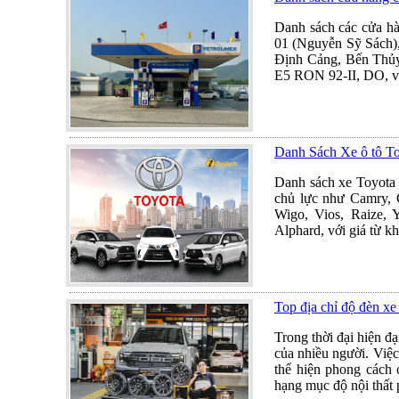
Danh sách các cửa h
01 (Nguyễn Sỹ Sách),
Định Cảng, Bến Thủy
E5 RON 92-II, DO, v
Danh Sách Xe ô tô T
Danh sách xe Toyota 
chủ lực như Camry, 
Wigo, Vios, Raize, Y
Alphard, với giá từ k
Top địa chỉ độ đèn xe
Trong thời đại hiện đ
của nhiều người. Việc
thể hiện phong cách 
hạng mục độ nội thất 