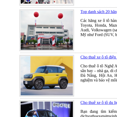
Top danh sách 20 hãn
Các hãng xe ô tô hàn
Toyota, Honda, Mazd
Audi, Volkswagen (sa
Mỹ như Ford (SUV, b
Cho thuê xe ô tô điệ
Cho thuê ô tô Nghệ An
sân bay – nhà ga, di 
Đà Nẵng, Hội An, Hu
nghiệm và bảo vệ môi
Cho thuê xe ô tô du 
Bạn đang tìm kiếm
dichvuthuexetaitpvinh