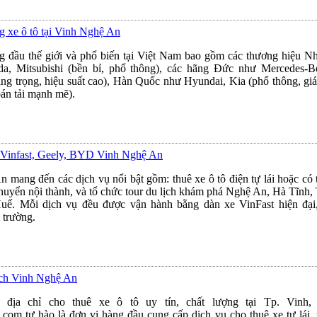
g xe ô tô tại Vinh Nghệ An
g đầu thế giới và phổ biến tại Việt Nam bao gồm các thương hiệu N
a, Mitsubishi (bền bỉ, phổ thông), các hãng Đức như Mercedes
ng trọng, hiệu suất cao), Hàn Quốc như Hyundai, Kia (phổ thông, giá
án tải mạnh mẽ).
n Vinfast, Geely, BYD Vinh Nghệ An
 mang đến các dịch vụ nổi bật gồm: thuê xe ô tô điện tự lái hoặc có 
chuyển nội thành, và tổ chức tour du lịch khám phá Nghệ An, Hà Tĩnh
ế. Mỗi dịch vụ đều được vận hành bằng dàn xe VinFast hiện đại, 
 trường.
lịch Vinh Nghệ An
 địa chỉ cho thuê xe ô tô uy tín, chất lượng tại Tp. Vinh
.com tự hào là đơn vị hàng đầu cung cấp dịch vụ cho thuê xe tự lái, 