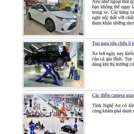
Nếu như ngoại thất qu
bạn không thể ngay lậ
trong xe. Các hãng xe
nghi nội thất với chấ
tham khảo những show
Top gara sửa chữa ô t
Xe hơi ngày nay không 
của cả gia đình. Tuy
dàng khi thị trường có
Các điểm camera giao
Tỉnh Nghệ An có tổng
cùng khám phá danh sá