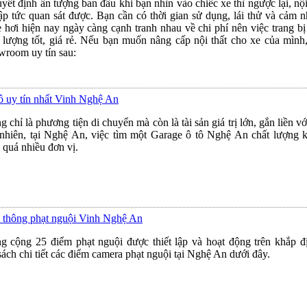
yết định ấn tượng ban đầu khi bạn nhìn vào chiếc xe thì ngược lại, nội
p tức quan sát được. Bạn cần có thời gian sử dụng, lái thử và cảm n
 hơi hiện nay ngày càng cạnh tranh nhau về chi phí nên việc trang bị
t lượng tốt, giá rẻ. Nếu bạn muốn nâng cấp nội thất cho xe của mình
room uy tín sau:
ô uy tín nhất Vinh Nghệ An
chỉ là phương tiện di chuyển mà còn là tài sản giá trị lớn, gắn liền vớ
 nhiên, tại Nghệ An, việc tìm một Garage ô tô Nghệ An chất lượng 
 quá nhiều đơn vị.
 thông phạt nguội Vinh Nghệ An
 cộng 25 điểm phạt nguội được thiết lập và hoạt động trên khắp đ
ch chi tiết các điểm camera phạt nguội tại Nghệ An dưới đây.