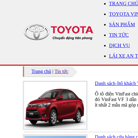
TRANG CH
TOYOTA VI
SẢN PHẨM
TIN TỨC
DỊCH VỤ
LÁI XE AN 
Trang chủ
|
Tin tức
Danh sách ôtô khách 
Ô tô điện VinFast ch
đó VinFast VF 3 dẫn đ
ít nhất 2 mẫu mã góp 
Danh sách cửa hàng 