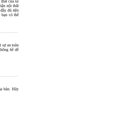
 thất của xe
hận nội thất
 đầy đủ tiện
, bạn có thể
i sự an toàn
không hề dễ
ịa bàn. Hãy