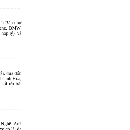
hật Bản như
-Benz, BMW,
 hợp lý), và
tài, đưa đón
, Thanh Hóa,
tối ưu trải
, Nghệ An?
xe có lái đa