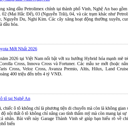
àng xăng dầu Petrolimex chính tại thành phố Vinh, Nghệ An bao g
 02 (Mai Hắc Đế), 03 (Nguyễn Trãi), 04, và các trạm khác như Petro
, Nguyễn Du, Nghi Kim. Các cây xăng hoạt động thường xuyên, cu
à dầu hỏa.
oyota Mới Nhất 2026
năm 2026 tại Việt Nam nổi bật với xu hướng Hybrid hóa mạnh mẽ tr
Corolla Cross, Innova Cross và Fortuner. Các mẫu xe mới (hoặc nâ
aris Cross, Veloz Cross, Avanza Premio, Altis, Hilux, Land Cruis
hoảng 400 triệu đến trên 4 tỷ VNĐ.
 ô tô tại Nghệ An
ại, chiếc ô tô không chỉ là phương tiện di chuyển mà còn là không gian 
 độ nội thất ô tô không chỉ nâng cao tính thẩm mỹ mà còn mang lại sự 
cá nhân. Bài viết này Garage Thành Vinh sẽ giúp bạn hiểu rõ về chi
phổ biến