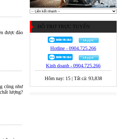
HỖ TRỢ TRỰC TUYẾN
iên được đào
Hotline - 0904.725.266
Kinh doanh - 0904.725.266
Hôm nay:
15
|
Tất cả:
93,838
ng cũng như
chất lượng?