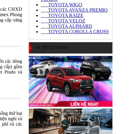
TOYOTA WIGO
ồm các CHXD
TOYOTA AVANZA PREMIO
limex Phong
TOYOTA RAIZE
ng cấp xăng
TOYOTA VELOZ
TOYOTA ALPHARD
TOYOTA COROLLA CROSS
Ô TÔ TOYOTA
ên các dòng
ng cấp) gồm
er Prado và
sống thứ hai
tiện nghi và
 phí và các