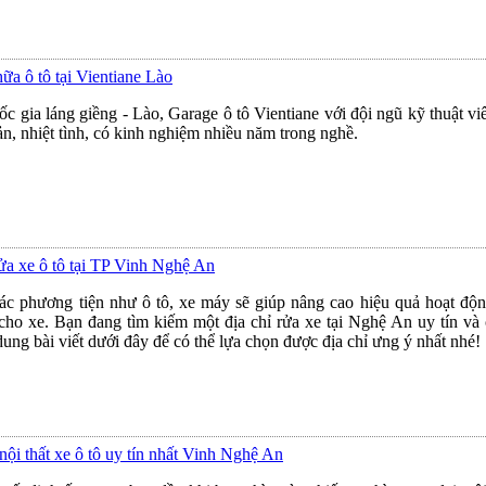
ữa ô tô tại Vientiane Lào
c gia láng giềng - Lào, Garage ô tô Vientiane với đội ngũ kỹ thuật v
n, nhiệt tình, có kinh nghiệm nhiều năm trong nghề.
ửa xe ô tô tại TP Vinh Nghệ An
ác phương tiện như ô tô, xe máy sẽ giúp nâng cao hiệu quả hoạt độ
cho xe. Bạn đang tìm kiếm một địa chỉ rửa xe tại Nghệ An uy tín và 
ng bài viết dưới đây để có thể lựa chọn được địa chỉ ưng ý nhất nhé!
 nội thất xe ô tô uy tín nhất Vinh Nghệ An