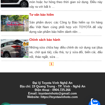
mòn hoặc hư hỏng theo thời gian sử dụng. Điều này
xảy ra với bất k ...
Tư vấn bảo hiểm
Sản phẩm được các Công ty Bảo hiểm uy tín hàng
đầu Việt Nam cùng phối hợp với TOYOTA để xây
dựng sản phẩm bảo hiểm dành riên ...
Chính sách bảo hành
Những sửa chữa hay điều chỉnh do sử dụng sai (đua
xe, chở quá tải), cẩu thả, tự ý sửa đổi, biến cải, đấu
nối, tháo ngắt, sửa ...
1
Đại lý Toyota Vinh Nghệ An
Địa chỉ: 19 Quang Trung - TP. Vinh - Nghệ An
Điện thoại : 0904.725.266
Email:
toyotavinhoto@gmail.com
Website: https://toyotavinhoto.com