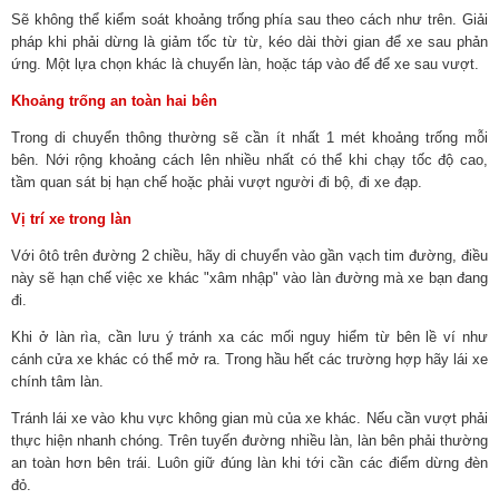
Sẽ không thể kiểm soát khoảng trống phía sau theo cách như trên. Giải
pháp khi phải dừng là giảm tốc từ từ, kéo dài thời gian để xe sau phản
ứng. Một lựa chọn khác là chuyển làn, hoặc táp vào để để xe sau vượt.
Khoảng trống an toàn hai bên
Trong di chuyển thông thường sẽ cần ít nhất 1 mét khoảng trống mỗi
bên. Nới rộng khoảng cách lên nhiều nhất có thể khi chạy tốc độ cao,
tầm quan sát bị hạn chế hoặc phải vượt người đi bộ, đi xe đạp.
Vị trí xe trong làn
Với ôtô trên đường 2 chiều, hãy di chuyển vào gần vạch tim đường, điều
này sẽ hạn chế việc xe khác "xâm nhập" vào làn đường mà xe bạn đang
đi.
Khi ở làn rìa, cần lưu ý tránh xa các mối nguy hiểm từ bên lề ví như
cánh cửa xe khác có thể mở ra. Trong hầu hết các trường hợp hãy lái xe
chính tâm làn.
Tránh lái xe vào khu vực không gian mù của xe khác. Nếu cần vượt phải
thực hiện nhanh chóng. Trên tuyến đường nhiều làn, làn bên phải thường
an toàn hơn bên trái. Luôn giữ đúng làn khi tới cần các điểm dừng đèn
đỏ.