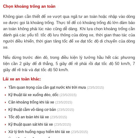
Chọn khoảng trống an toàn
Không gian cần thiết để xe vượt qua ngã tư an toàn hoặc nhập vào dòng
xe được gọi là khoảng trống. Thực tế để có khoảng trống đủ lớn đảm bảo
an toàn không phải lúc nào cũng dễ dàng. Khi lựa chọn khoảng trống cần
đánh giá các yếu tố: tốc độ lưu thông của dòng xe, thời gian thao tác của
người điều khiển, thời gian tăng tốc để xe đạt tốc độ di chuyển của dòng
xe.
Nếu dừng trước đèn đỏ, trong điều kiện lý tưởng hầu hết các phương
tiện cần 2 giây để đi thẳng, 5 giây để rẽ phải rồi đạt tốc độ 50 km/h, 7
giây để rẽ trái và đạt tốc độ 50 km/h.
Lái xe an toàn khác:
Tầm quan trọng của cần gạt nước khi trời mưa
(23/5/2015)
Kỹ thuật lái xe xuống đèo, dốc
(23/5/2015)
Căn khoảng trống khi lái xe
(23/5/2015)
Kỹ thuật cầm vô-lăng cơ bản
(23/5/2015)
Tốc độ an toàn khi lái xe
(23/5/2015)
Kỹ thuật quan sát khi lái xe
(23/5/2015)
Xử lý tình huống nguy hiểm khi lái xe
(23/5/2015)