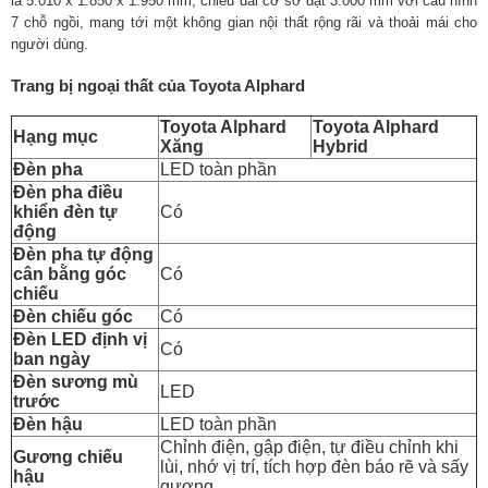
là 5.010 x 1.850 x 1.950 mm, chiều dài cơ sở đạt 3.000 mm với cấu hình
7 chỗ ngồi, mang tới một không gian nội thất rộng rãi và thoải mái cho
người dùng.
Trang bị ngoại thất của Toyota Alphard
Toyota Alphard
Toyota Alphard
Hạng mục
Xăng
Hybrid
Đèn pha
LED toàn phần
Đèn pha điều
khiển đèn tự
Có
động
Đèn pha tự động
cân bằng góc
Có
chiếu
Đèn chiếu góc
Có
Đèn LED định vị
Có
ban ngày
Đèn sương mù
LED
trước
Đèn hậu
LED toàn phần
Chỉnh điện, gập điện, tự điều chỉnh khi
Gương chiếu
lùi, nhớ vị trí, tích hợp đèn báo rẽ và sấy
hậu
gương