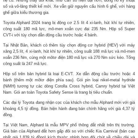
hệ cũ. Những thay đổi khác như cần số hiện đại hơn, đồng hồ kỹ thuật
số và vô-lăng thiết kế mới. Xe vẫn giữ nguyên cấu hình 6 ghế, với hàng
ghế giữa kiểu thương gia.
Toyota Alphard 2024 trang bị động cơ 2.5 lít 4 xi-lanh, hút khí tự nhiên,
công suất 180 mã lực, mô-men xoắn cực đại 235 Nm. Hộp số Super
CVT-i với tùy chọn dẫn động cầu trước hoặc 4 bánh.
Tại Nhật Bản, khách có thêm tùy chọn động cơ hybrid (HEV) với máy
xăng 2,5 lít, 4 xi-lanh, hút khí tự nhiên, công suất 188 mã lực và mô-men
xoắn 236 Nm, cùng một môtơ điện 180 mã lực và 270 Nm sức kéo. Tổng
công suất là 247 mã lực.
Hộp số trên bản hybrid là loại E-CVT. Xe dẫn động cầu trước hoặc 4
bánh (thêm một môtơ điện phía sau). Gói pin loại nikel-metal hydride
(NiMH) tương tự các dòng Corolla Cross hybrid, Camry hybrid tại Việt
Nam. Gói an toàn Toyota Safety Sense là trang bị tiêu chuẩn.
Các đại lý Toyota đang nhận cọc của khách cho mẫu Alphard mới với giá
khoảng 4,5 tỷ đồng. Bản hiện hành đang bán chính hãng với giá 4,37 tỷ
đồng.
Tại Việt Nam, Alphard là mẫu MPV phổ thông đắt nhất trên thị trường.
Giá bán của Alphard đắt hơn gấp đôi so với chiếc Kia Carnival (bản cao
nhất giá 1,839 tỷ đồng) kích thước nhỉnh hơn đôi chút về chiều dài và