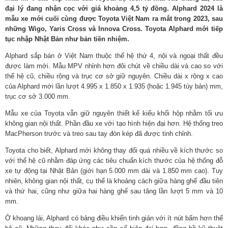
đại lý đang nhận cọc với giá khoảng 4,5 tỷ đồng. Alphard 2024 là
mẫu xe mới cuối cùng được Toyota Việt Nam ra mắt trong 2023, sau
những Wigo, Yaris Cross và Innova Cross. Toyota Alphard mới tiếp
tục nhập Nhật Bản như bản tiền nhiệm.
Alphard sắp bán ở Việt Nam thuộc thế hệ thứ 4, nội và ngoại thất đều
được làm mới. Mẫu MPV nhỉnh hơn đôi chút về chiều dài và cao so với
thế hệ cũ, chiều rộng và trục cơ sở giữ nguyên. Chiều dài x rộng x cao
của Alphard mới lần lượt 4.995 x 1.850 x 1.935 (hoặc 1.945 tùy bản) mm,
trục cơ sở 3.000 mm.
Mẫu xe của Toyota vẫn giữ nguyên thiết kế kiểu khối hộp nhằm tối ưu
không gian nội thất. Phần đầu xe với tạo hình hiện đại hơn. Hệ thống treo
MacPherson trước và treo sau tay đòn kép đã được tinh chỉnh.
Toyota cho biết, Alphard mới không thay đổi quá nhiều về kích thước so
với thế hệ cũ nhằm đáp ứng các tiêu chuẩn kích thước của hệ thống đỗ
xe tự động tại Nhật Bản (giới hạn 5.000 mm dài và 1.850 mm cao). Tuy
nhiên, không gian nội thất, cụ thể là khoảng cách giữa hàng ghế đầu tiên
và thứ hai, cũng như giữa hai hàng ghế sau tăng lần lượt 5 mm và 10
mm.
Ở khoang lái, Alphard có bảng điều khiển tinh giản với ít nút bấm hơn thế