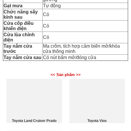
Gạt mưa
Tự động
Chức năng sấy
Có
kính sau
Cửa cốp điều
Có
khiển điện
Cửa lùa chỉnh
Có
điện
Tay nắm cửa
Mạ crôm, tích hợp cảm biến mở/khóa
trước
cửa thông minh
Tay nắm cửa sau
Có nút bấm mở/đóng cửa
<< Sản phẩm >>
Toyota Land Cruiser Prado
Toyota Vios