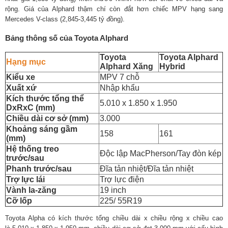
rộng. Giá của Alphard thậm chí còn đắt hơn chiếc MPV hạng sang
Mercedes V-class (2,845-3,445 tỷ đồng).
Bảng thông số của Toyota Alphard
Toyota
Toyota Alphard
Hạng mục
Alphard Xăng
Hybrid
Kiểu xe
MPV 7 chỗ
Xuất xứ
Nhập khẩu
Kích thước tổng thể
5.010 x 1.850 x 1.950
DxRxC (mm)
Chiều dài cơ sở (mm)
3.000
Khoảng sáng gầm
158
161
(mm)
Hệ thống treo
Độc lập MacPherson/Tay đòn kép
trước/sau
Phanh trước/sau
Đĩa tản nhiệt/Đĩa tản nhiệt
Trợ lực lái
Trợ lực điện
Vành la-zăng
19 inch
Cỡ lốp
225/ 55R19
Toyota Alpha có kích thước tổng chiều dài x chiều rộng x chiều cao