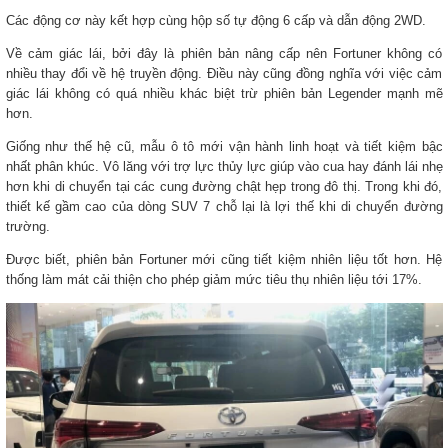
Các động cơ này kết hợp cùng hộp số tự động 6 cấp và dẫn động 2WD.
Về cảm giác lái, bởi đây là phiên bản nâng cấp nên Fortuner không có
nhiều thay đổi về hệ truyền động. Điều này cũng đồng nghĩa với việc cảm
giác lái không có quá nhiều khác biệt trừ phiên bản Legender mạnh mẽ
hơn.
Giống như thế hệ cũ, mẫu ô tô mới vận hành linh hoạt và tiết kiệm bậc
nhất phân khúc. Vô lăng với trợ lực thủy lực giúp vào cua hay đánh lái nhẹ
hơn khi di chuyển tại các cung đường chật hẹp trong đô thị. Trong khi đó,
thiết kế gầm cao của dòng SUV 7 chỗ lại là lợi thế khi di chuyển đường
trường.
Được biết, phiên bản Fortuner mới cũng tiết kiệm nhiên liệu tốt hơn. Hệ
thống làm mát cải thiện cho phép giảm mức tiêu thụ nhiên liệu tới 17%.