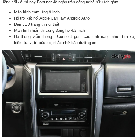
đồng cối đá thì nay Fortuner đã ngập tràn công nghệ hữu ích gồm:
Màn hình cảm ứng 9 inch
Hỗ trợ kết nối Apple CarPlay/ Android Auto
Đèn LED trang trí nội thất
Màn hình hiển thị cùng đồng hồ 4.2 inch
Hệ thống viễn thông T-Connect gồm các tính năng như: tìm xe,
kiểm tra vị trí của xe, nhắc nhở bảo dưỡng xe….