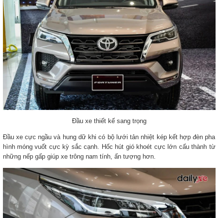
Đầu xe thiết kế sang trọng
Đầu xe cực ngầu và hung dữ khi có bộ lưới tản nhiệt kép kết hợp đèn pha
hình móng vuốt cực kỳ sắc cạnh. Hốc hút gió khoét cực lớn cấu thành từ
những nếp gấp giúp xe trông nam tính, ấn tượng hơn.